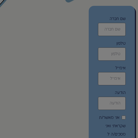
שם חברה
טלפון
אימייל
הודעה
אני מאשר/ת
שקראתי ואני
מסכים/ה ל