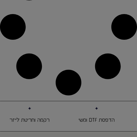
הדפסת DTF ומשי
רקמה וחריטת לייזר