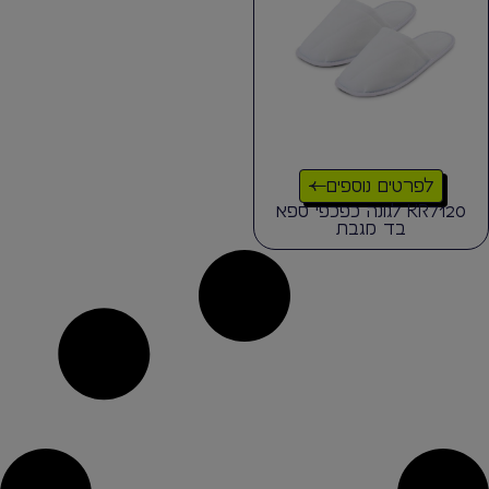
לפרטים נוספים
KR7120 לגונה כפכפי ספא
בד מגבת