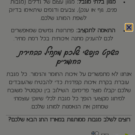
מגוון בלתי מוגבל:
מגוון עצום של גדלים (מגבות
פנים, גוף או ענק), צבעים ודגמים שיתאימו בדיוק
לשפת המותג שלכם.
התאמה לתקציב:
פתרונות גמישים שמאפשרים
לכם להעניק מתנה איכותית בכל רמת מחיר.
השקט הנפשי שלכם מתחיל בבחירת
החומרים
אנחנו לא מתפשרים על איכות החומר והגימור. כל מגבת
עוברת בקרת איכות קפדנית כדי להבטיח שהעובדים
שלכם יקבלו מוצר פרימיום. השילוב בין טקסטיל משובח
למיתוג מקצועי הופך כל מגבת לכלי שיווקי עוצמתי
שמחזק את הנאמנות למותג שלכם.
רוצים לשלב מגבות ממותגות במארז החג הבא שלכם?