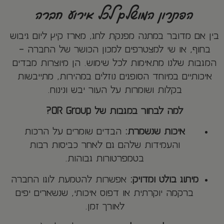
הפתרון המושלם לכל אירוע חברה
בין אם מדובר במתנה מפנקת לחג, מארז קיץ ליום גיבוש
בחוף, או שי למצטרפים למכון הכושר של החברה –
המגבות שלנו מתאימות לכל שימוש. הן מיוצרות מבדים
איכותיים במיוחד הסופגים נוזלים במהירות, מתייבשות
בקלות ושומרות על העור יבש ונינוח.
למה לבחור במגבות של OR Group?
איכות שנשמרת:
הבדים שומרים על הרכות
והעמידות שלהם גם לאחר כביסות רבות
בטמפרטורות גבוהות.
מיתוג בולט ומדויק:
אפשרות להטמעת לוגו החברה
ברקמה יוקרתית או דפוס איכותי, שנשארים יפים
לאורך זמן.