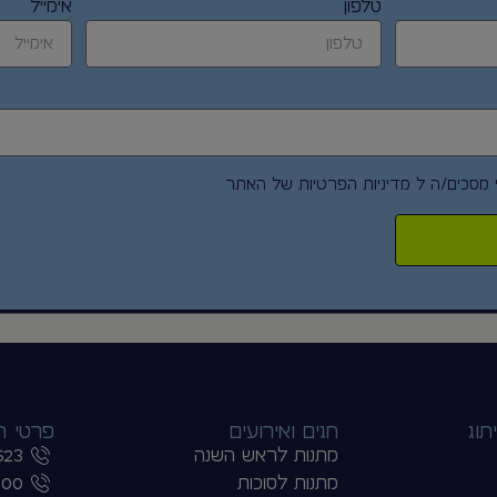
לפרטים נוספים
לפרט
ר חום
בקבוק שתיה תרמי שומר חום
בקבוק שת
וקור – הלסינקי
קור, 750 מ”ל – נובה XL