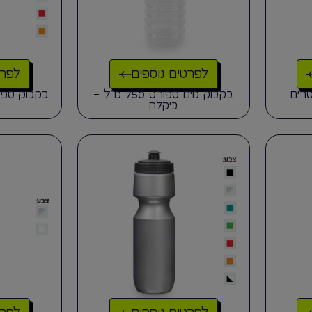
לפרטים נוספים
לפרט
רים
בקבוק מים ספורט 750 מ”ל –
בקבוק ספור
ביקלה