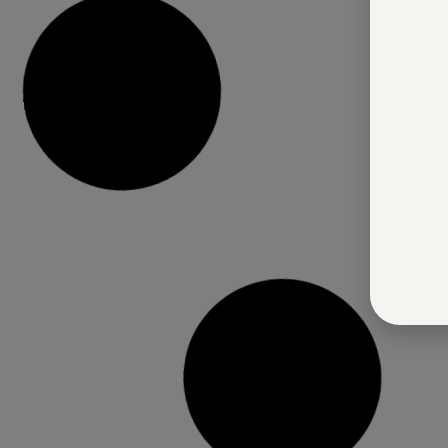
ים נוספים
לפרטים נוספים
יה עם פקק הברגה
בקבוק שתיה פייה עם קש – מילר
ותחתית מנירוסטה, 750 מ”ל –
בורל