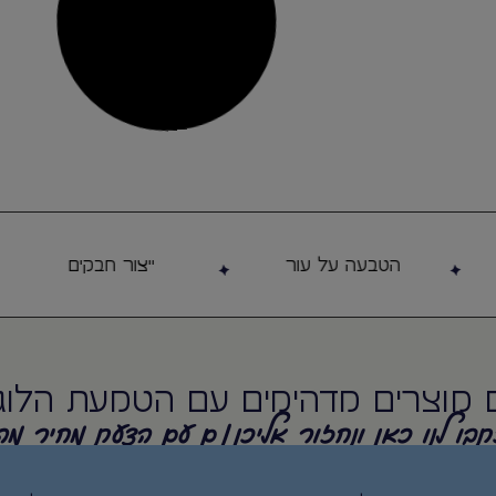
לפרטים נוספים
לפרט
פייה
בקבוק שתיה תרמי למשקה חם או
בקבוק שת
קר – Luxury סובלימציה
לסובלימציה –