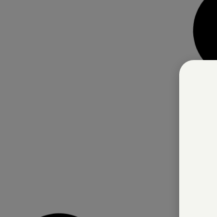
ים נוספים
לפרטים נוספים
יה אלומיניום פיית
בקבוק שתיה טריטאן, פיה רחבה
רט – דנובה
– נורמי