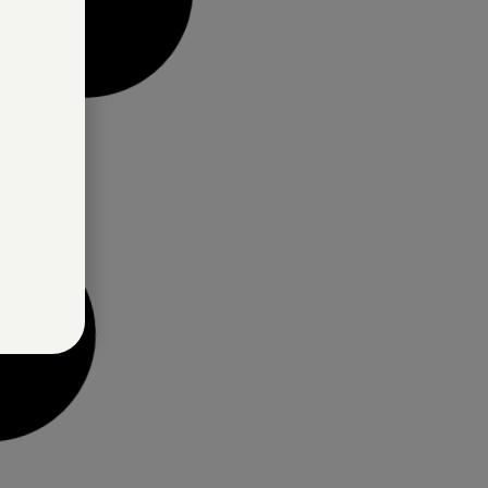
לפרטים נוספים
בקבוק שתיה טריטאן, פי
– רדקליף