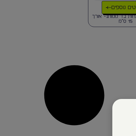
ים נוספים
ות בד ממותג- אורך
15 ס"מ