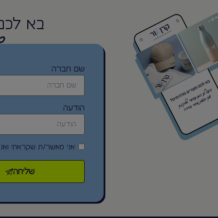
בא לכם
כת
שם חברה
הודעה
אני מאשר/ת שקראתי ואני
שליחה