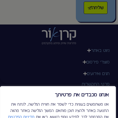
שליחה
ניווט באתר
מוצרי פירסום
חגים ואירועים
פרטי התקשרות
076-5455523
אנחנו מכבדים את פרטיותך
052-6457500
הצורף 5, חולון
אנו משתמשים בעוגיות כדי לשפר את חוויית הגלישה, לנתח את
kerenor.info@gmail.com
התנועה באתר ולהציג תוכן מותאם. המשך הגלישה באתר מהווה
את הסכמתך לכך. למידע נוסף בנושא, ראו את
מדיניות הפרטיות