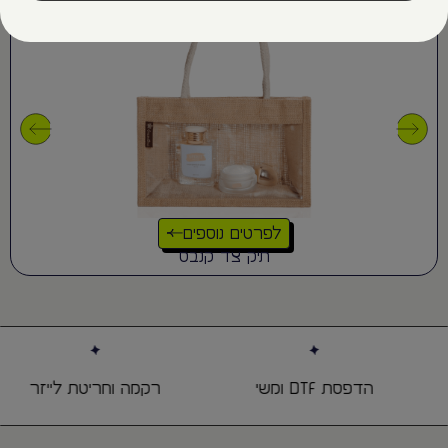
לפרטים נוספים
תיק צד קנבס
הדפסת DTF ומשי
רקמה וחריטת לייזר